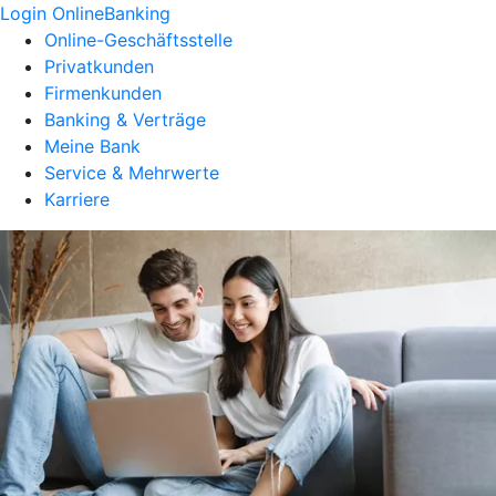
Login OnlineBanking
Online-Geschäftsstelle
Privatkunden
Firmenkunden
Banking & Verträge
Meine Bank
Service & Mehrwerte
Karriere