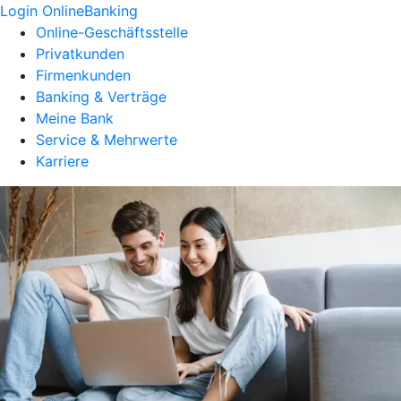
Login OnlineBanking
Online-Geschäftsstelle
Privatkunden
Firmenkunden
Banking & Verträge
Meine Bank
Service & Mehrwerte
Karriere